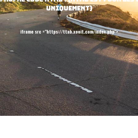
Intégrez une Ap
propre code HTML ! (HTML est pour les 
uniquement)
iframe src ="https://ttab.xooit.com/index.php">