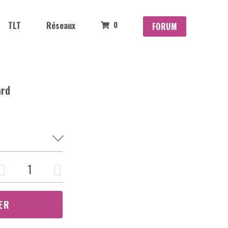
0
TLT
Réseaux
FORUM
ard
ER