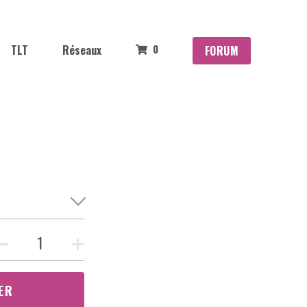
0
TLT
Réseaux
FORUM
ER