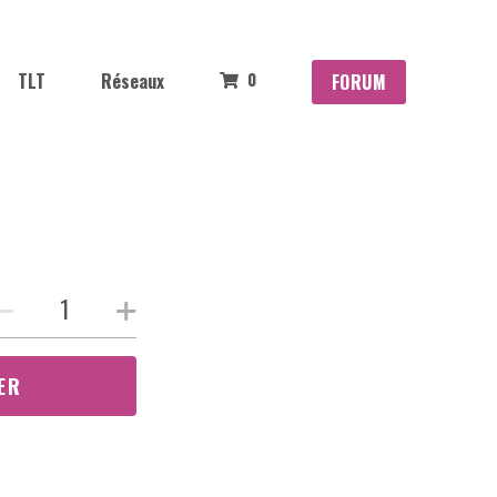
0
TLT
Réseaux
FORUM
ER