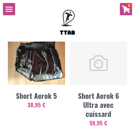
×
0
LES CATÉGORIES DE LA BOUTIQUE
Accueil
Toutes les catégories
TTAB
Le team
Media
Historique
Membres
Magasin
Photos
Bureau
Vidéos
Partenaires
Presse
TLT
Short Aerok 5
Short Aerok 6
Ultra avec
38,95 €
Réseaux
cuissard
59,95 €
FORUM