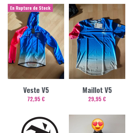
En Rupture de Stock
Veste V5
Maillot V5
72,95 €
29,95 €